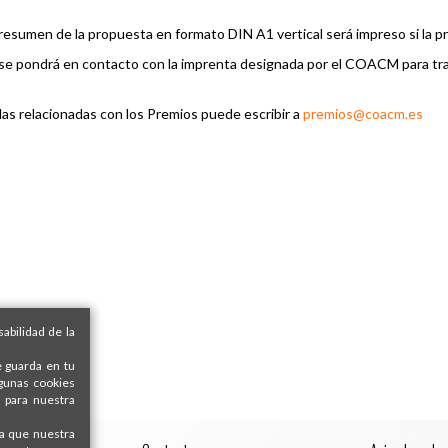
 resumen de la propuesta en formato DIN A1 vertical será impreso si la pr
 se pondrá en contacto con la imprenta designada por el COACM para tram
as relacionadas con los Premios puede escribir a
premios@coacm.es
abilidad de la
e guarda en tu
lgunas cookies
 para nuestra
ra que nuestra