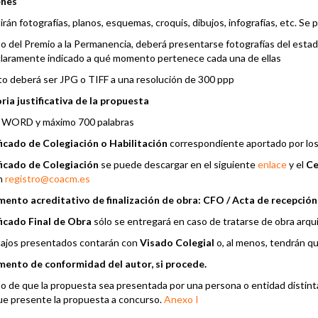
enes
irán fotografías, planos, esquemas, croquis, dibujos, infografías, etc. Se
so del Premio a la Permanencia, deberá presentarse fotografías del estado
laramente indicado a qué momento pertenece cada una de ellas
to deberá ser JPG o TIFF a una resolución de 300 ppp
ia justificativa de la propuesta
 WORD y máximo 700 palabras
ficado de Colegiación o Habilitación
correspondiente aportado por los 
ficado de Colegiación
se puede descargar en el siguiente
enlace
y el
Ce
n
registro@coacm.es
mento acreditativo de finalización de obra: CFO / Acta de recepció
ficado Final de Obra
sólo se entregará en caso de tratarse de obra arqu
bajos presentados contarán con
Visado Colegial
o, al menos, tendrán q
mento de conformidad del autor, si procede.
so de que la propuesta sea presentada por una persona o entidad distinta
ue presente la propuesta a concurso.
Anexo I