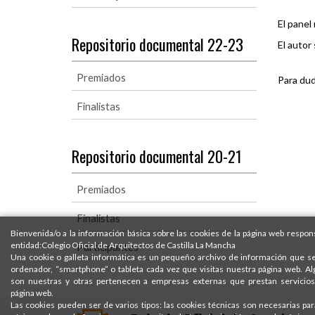
El panel
Repositorio documental 22-23
El autor
Premiados
Para dud
Finalistas
Repositorio documental 20-21
Premiados
Finalistas
Bienvenida/o a la información básica sobre las cookies de la página web respons
entidad:Colegio Oficial de Arquitectos de Castilla La Mancha
Participantes
Una cookie o galleta informática es un pequeño archivo de información que s
ordenador, “smartphone” o tableta cada vez que visitas nuestra página web. A
son nuestras y otras pertenecen a empresas externas que prestan servicios
página web.
Las cookies pueden ser de varios tipos: las cookies técnicas son necesarias pa