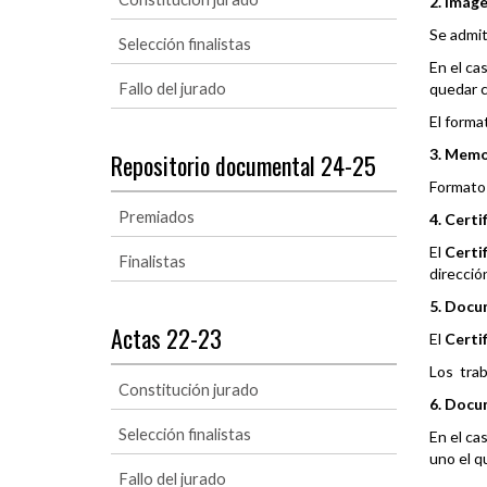
2. Imág
Se admit
Selección finalistas
En el ca
Fallo del jurado
quedar c
El forma
3. Memor
Repositorio documental 24-25
Formato
Premiados
4. Certi
El
Certi
Finalistas
direcció
5. Docu
Actas 22-23
El
Certi
Los tra
Constitución jurado
6. Docu
Selección finalistas
En el ca
uno el q
Fallo del jurado