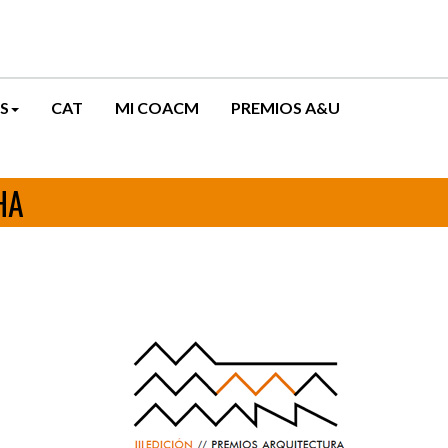
S
CAT
MI COACM
PREMIOS A&U
HA