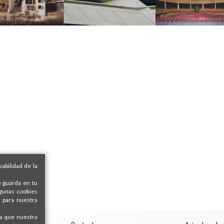
abilidad de la
e guarda en tu
lgunas cookies
 para nuestra
ra que nuestra