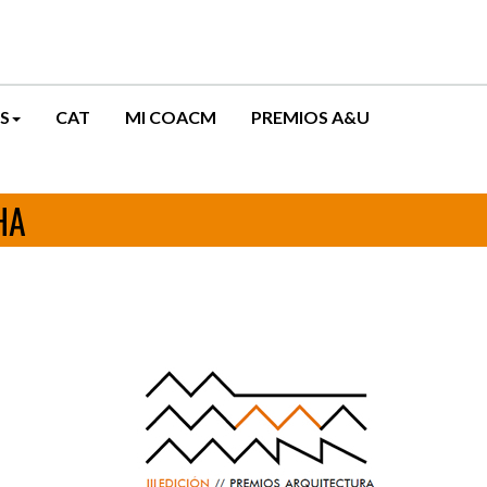
S
CAT
MI COACM
PREMIOS A&U
HA