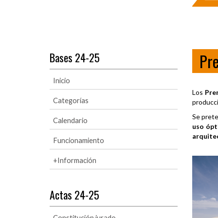
Bases 24-25
Pr
Inicio
Los
Pre
Categorías
producci
Se pret
Calendario
uso ópt
arquite
Funcionamiento
+Información
Actas 24-25
Constitución jurado