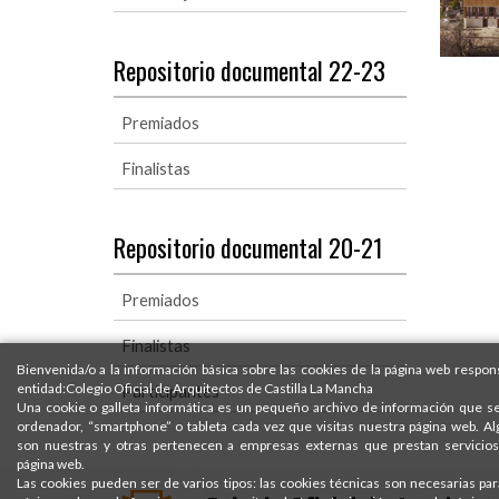
Repositorio documental 22-23
Premiados
Finalistas
Repositorio documental 20-21
Premiados
Finalistas
Bienvenida/o a la información básica sobre las cookies de la página web respons
entidad:Colegio Oficial de Arquitectos de Castilla La Mancha
Participantes
Una cookie o galleta informática es un pequeño archivo de información que s
ordenador, “smartphone” o tableta cada vez que visitas nuestra página web. A
son nuestras y otras pertenecen a empresas externas que prestan servicios
página web.
Las cookies pueden ser de varios tipos: las cookies técnicas son necesarias pa