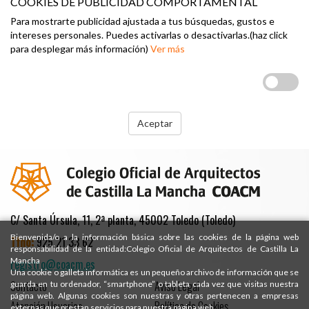
COOKIES DE PUBLICIDAD COMPORTAMENTAL
Para mostrarte publicidad ajustada a tus búsquedas, gustos e
intereses personales. Puedes activarlas o desactivarlas.(haz click
para desplegar más información)
Ver más
Aceptar
C/ Santa Úrsula, 11, 2ª planta, 45002 Toledo (Toledo)
Bienvenida/o a la información básica sobre las cookies de la página web
Tfno:
925 21 33 62
responsabilidad de la entidad:Colegio Oficial de Arquitectos de Castilla La
Mancha
registro@coacm.es
Una cookie o galleta informática es un pequeño archivo de información que se
Contacto
Aviso Legal
guarda en tu ordenador, “smartphone” o tableta cada vez que visitas nuestra
página web. Algunas cookies son nuestras y otras pertenecen a empresas
Atención Usuarios
Política de Cookies
externas que prestan servicios para nuestra página web.