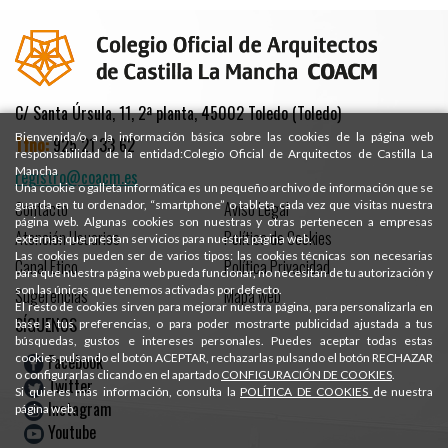
C/ Santa Úrsula, 11, 2ª planta, 45002 Toledo (Toledo)
Bienvenida/o a la información básica sobre las cookies de la página web
Tfno:
925 21 33 62
responsabilidad de la entidad:Colegio Oficial de Arquitectos de Castilla La
Mancha
registro@coacm.es
Una cookie o galleta informática es un pequeño archivo de información que se
Contacto
Aviso Legal
guarda en tu ordenador, “smartphone” o tableta cada vez que visitas nuestra
página web. Algunas cookies son nuestras y otras pertenecen a empresas
Atención Usuarios
Política de Cookies
externas que prestan servicios para nuestra página web.
Las cookies pueden ser de varios tipos: las cookies técnicas son necesarias
Canal Ético
Política Privacidad
para que nuestra página web pueda funcionar, no necesitan de tu autorización y
son las únicas que tenemos activadas por defecto.
Sugerencias
Mapa web
El resto de cookies sirven para mejorar nuestra página, para personalizarla en
SÍGUENOS
base a tus preferencias, o para poder mostrarte publicidad ajustada a tus
búsquedas, gustos e intereses personales. Puedes aceptar todas estas
Facebook
cookies pulsando el botón ACEPTAR, rechazarlas pulsando el botón RECHAZAR
o configurarlas clicando en el apartado
CONFIGURACIÓN DE COOKIES
.
Twitter
Si quieres más información, consulta la
POLÍTICA DE COOKIES
de nuestra
Instagram
página web.
Youtube