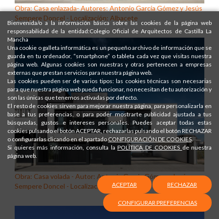
Obra: Casa enlazada- Autores: Antonio García Gómez y Jesús
Sempere Doncel - Localización: Albacete
Bienvenida/o a la información básica sobre las cookies de la página web
responsabilidad de la entidad:Colegio Oficial de Arquitectos de Castilla La
Mancha
Una cookie o galleta informática es un pequeño archivo de información que se
guarda en tu ordenador, “smartphone” o tableta cada vez que visitas nuestra
página web. Algunas cookies son nuestras y otras pertenecen a empresas
externas que prestan servicios para nuestra página web.
Las cookies pueden ser de varios tipos: las cookies técnicas son necesarias
para que nuestra página web pueda funcionar, no necesitan de tu autorización y
son las únicas que tenemos activadas por defecto.
El resto de cookies sirven para mejorar nuestra página, para personalizarla en
base a tus preferencias, o para poder mostrarte publicidad ajustada a tus
búsquedas, gustos e intereses personales. Puedes aceptar todas estas
cookies pulsando el botón ACEPTAR, rechazarlas pulsando el botón RECHAZAR
o configurarlas clicando en el apartado
CONFIGURACIÓN DE COOKIES
.
Si quieres más información, consulta la
POLÍTICA DE COOKIES
de nuestra
página web.
Obra: Casa volada - Autor: Antonio García Gómez y Jesús
ACEPTAR
RECHAZAR
Sempere Doncel - Localización: Albacete
CONFIGURAR PREFERENCIAS