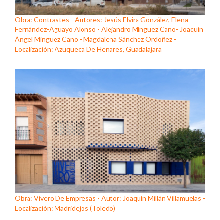
Obra: Contrastes - Autores: Jesús Elvira González, Elena
Fernández-Aguayo Alonso - Alejandro Mínguez Cano- Joaquin
Ángel Mínguez Cano - Magdalena Sánchez Ordoñez -
Localización: Azuqueca De Henares, Guadalajara
Obra: Vivero De Empresas - Autor: Joaquín Millán Villamuelas -
Localización: Madridejos (Toledo)