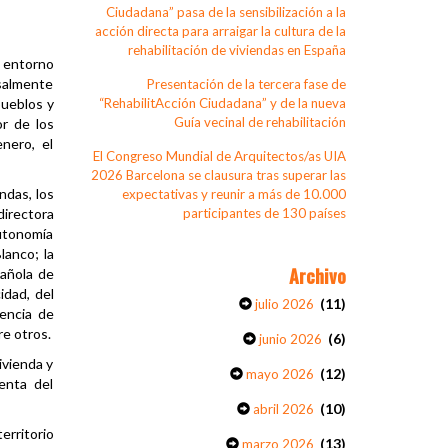
Ciudadana” pasa de la sensibilización a la
acción directa para arraigar la cultura de la
rehabilitación de viviendas en España
u entorno
rsalmente
Presentación de la tercera fase de
pueblos y
“RehabilitAcción Ciudadana” y de la nueva
Guía vecinal de rehabilitación
or de los
nero, el
El Congreso Mundial de Arquitectos/as UIA
2026 Barcelona se clausura tras superar las
ndas, los
expectativas y reunir a más de 10.000
directora
participantes de 130 países
utonomía
lanco; la
Archivo
pañola de
idad, del
(11)
julio 2026
encia de
re otros.
(6)
junio 2026
ivienda y
(12)
mayo 2026
enta del
(10)
abril 2026
erritorio
(13)
marzo 2026