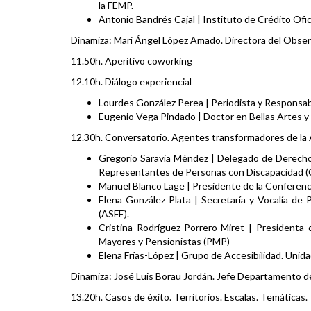
la FEMP.
Antonio Bandrés Cajal | Instituto de Crédito Ofic
Dinamiza: Mari Ángel López Amado. Directora del Obse
11.50h. Aperitivo coworking
12.10h. Diálogo experiencial
Lourdes González Perea | Periodista y Responsab
Eugenio Vega Pindado | Doctor en Bellas Artes y 
12.30h. Conversatorio. Agentes transformadores de la A
Gregorio Saravia Méndez | Delegado de Derecho
Representantes de Personas con Discapacidad (
Manuel Blanco Lage | Presidente de la Conferenc
Elena González Plata | Secretaría y Vocalía de 
(ASFE).
Cristina Rodríguez-Porrero Miret | Presidenta
Mayores y Pensionistas (PMP)
Elena Frías-López | Grupo de Accesibilidad. Unid
Dinamiza: José Luis Borau Jordán. Jefe Departamento de
13.20h. Casos de éxito. Territorios. Escalas. Temáticas.