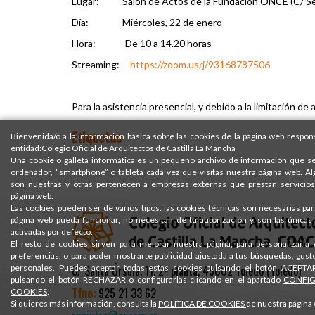
Lugar: Salón de Actos de la Fundación ONCE (C/ Seba
Día: Miércoles, 22 de enero
Hora: De 10 a 14.20 horas
Streaming:
https://zoom.us/j/93168787506
Para la asistencia presencial, y debido a la limitación de
Etiquetas
Bienvenida/o a la información básica sobre las cookies de la página web respons
entidad:Colegio Oficial de Arquitectos de Castilla La Mancha
Una cookie o galleta informática es un pequeño archivo de información que s
ordenador, “smartphone” o tableta cada vez que visitas nuestra página web. A
son nuestras y otras pertenecen a empresas externas que prestan servicios
página web.
Las cookies pueden ser de varios tipos: las cookies técnicas son necesarias pa
página web pueda funcionar, no necesitan de tu autorización y son las única
activadas por defecto.
El resto de cookies sirven para mejorar nuestra página, para personalizarla
preferencias, o para poder mostrarte publicidad ajustada a tus búsquedas, gust
personales. Puedes aceptar todas estas cookies pulsando el botón ACEPTAR
C/ Santa Úrsula, 11, 2ª planta, 45002 Toledo (Toledo)
pulsando el botón RECHAZAR o configurarlas clicando en el apartado
CONFI
Tfno:
925 21 33 62
COOKIES
.
Si quieres más información, consulta la
POLÍTICA DE COOKIES
de nuestra página