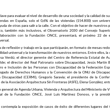
lave para evaluar el nivel de desarrollo de una sociedad y la calidad de s
iendas en España, solo el 0,6% de las viviendas (154.800) son unive
uda de otras para salir a la calle. Con el objetivo de hacer de nuestros 
to, también más inclusivos, el Observatorio 2030 del Consejo Superi
laboración con la Fundación ONCE, presentará, el próximo 22 de e
versal.
 de reflexión y trabajo en la que participarán, en formato de mesas redo
lidad universal y la transformación de nuestros entornos. Entre ellos, la 
sa Verdú; el director gerente del Centro de Referencia Estatal de A
e; el director del Real Patronato sobre Discapacidad, Jesús Martín B
ero e Inclusión de las Personas con Discapacidad de la Federación Es
 delegado de Derechos Humanos y la Convención de la ONU de Discapac
iscapacidad (CERMI), Gregorio Saravia; el presidente de la Confer
 de la Asociación Arquitectura Sin Fronteras (ASFE), Elena González, ent
rio general de Agenda Urbana, Vivienda y Arquitectura del Ministerio de V
ral de la Fundación ONCE, José Luis Martínez Donoso, y la presid
 contempla la exposición de casos de éxito de diferentes lugares del t