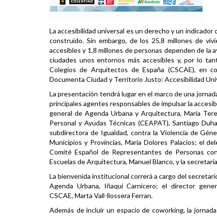
La accesibilidad universal es un derecho y un indicador c
construido. Sin embargo, de los 25,8 millones de viv
accesibles y 1,8 millones de personas dependen de la ay
ciudades unos entornos más accesibles y, por lo tan
Colegios de Arquitectos de España (CSCAE), en co
Documenta Ciudad y Territorio Justo: Accesibilidad Uni
La presentación tendrá lugar en el marco de una jornada
principales agentes responsables de impulsar la accesibi
general de Agenda Urbana y Arquitectura, María Tere
Personal y Ayudas Técnicas (CEAPAT), Santiago Duhald
subdirectora de Igualdad, contra la Violencia de Gén
Municipios y Provincias, María Dolores Palacios; el
Comité Español de Representantes de Personas con D
Escuelas de Arquitectura, Manuel Blanco, y la secretaria
La bienvenida institucional correrá a cargo del secreta
Agenda Urbana, Iñaqui Carnicero; el director gene
CSCAE, Marta Vall-llossera Ferran.
Además de incluir un espacio de coworking, la jornada