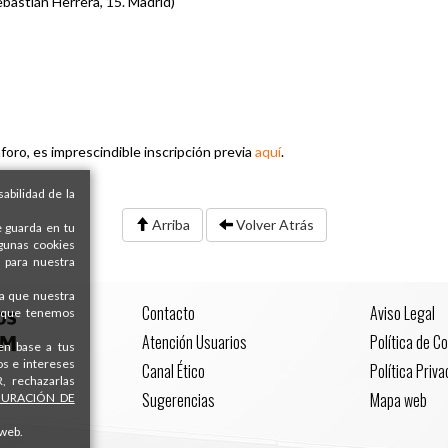
stián Herrera, 15. Madrid)
 aforo, es imprescindible inscripción previa
aquí
.
abilidad de la
Arriba
Volver Atrás
e guarda en tu
lgunas cookies
 para nuestra
ra que nuestra
Contacto
Aviso Legal
s que tenemos
Atención Usuarios
Política de C
 en base a tus
os e intereses
Canal Ético
Política Priv
, rechazarlas
Sugerencias
Mapa web
GURACIÓN DE
 web.