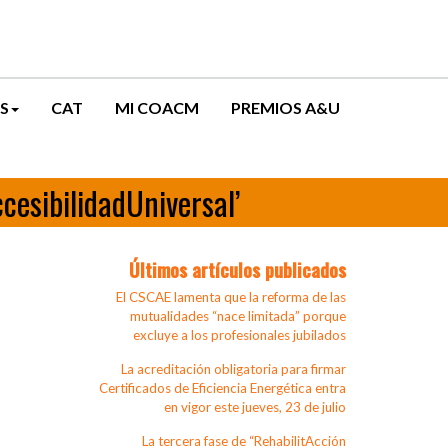
S
CAT
MI COACM
PREMIOS A&U
cesibilidadUniversal’
Últimos artículos publicados
El CSCAE lamenta que la reforma de las
mutualidades “nace limitada” porque
excluye a los profesionales jubilados
La acreditación obligatoria para firmar
Certificados de Eficiencia Energética entra
en vigor este jueves, 23 de julio
La tercera fase de “RehabilitAcción