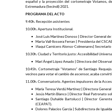
español y la proyección del cortometraje Votamos, d
Extremadura (Secindi) 2021.
PROGRAMA DEL ACTO
9.40h. Recepción asistentes
10.00h. Apertura Institucional.
José Luis Martínez Donoso | Director General d
Marta Vall-llossera Ferran | Presidenta del CSCAE
Iñaqui Carnicero Alonso-Colmenares| Secretario
10.30h. Ciudad y Territorio justo: Accesibilidad Univers
Mari Ángel López Amado | Directora del Observa
10.45h. Cortometraje “Votamos” de Santiago Requejo.
vecinos para votar el cambio de ascensor, acaba convirt
11.00h. Conversatorio. Agentes impulsores de la Accesi
María Teresa Verdú Martínez | Directora Genera
Jesús Martín Blanco | Director Real Patronato so
Santiago Duhalde Bartolucci | Director Gerent
(CEAPAT).
Dolores Palacios García | Subdirectora de Iguald