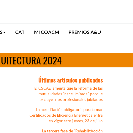
S
CAT
MI COACM
PREMIOS A&U
ARQUITECTURA 2024
Últimos artículos publicados
El CSCAE lamenta que la reforma de las
mutualidades “nace limitada” porque
excluye a los profesionales jubilados
La acreditación obligatoria para firmar
Certificados de Eficiencia Energética entra
en vigor este jueves, 23 de julio
La tercera fase de “RehabilitAcción