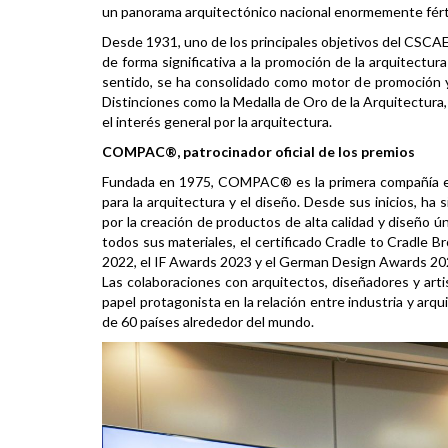
un panorama arquitectónico nacional enormemente fért
Desde 1931, uno de los principales objetivos del CSCAE
de forma significativa a la promoción de la arquitectura 
sentido, se ha consolidado como motor de promoción y 
Distinciones como la Medalla de Oro de la Arquitectura
el interés general por la arquitectura.
COMPAC®, patrocinador oficial de los premios
Fundada en 1975, COMPAC® es la primera compañía españ
para la arquitectura y el diseño. Desde sus inicios, h
por la creación de productos de alta calidad y diseño
todos sus materiales, el certificado Cradle to Crad
2022, el IF Awards 2023 y el German Design Awards 2024
Las colaboraciones con arquitectos, diseñadores y arti
papel protagonista en la relación entre industria y ar
de 60 países alrededor del mundo.