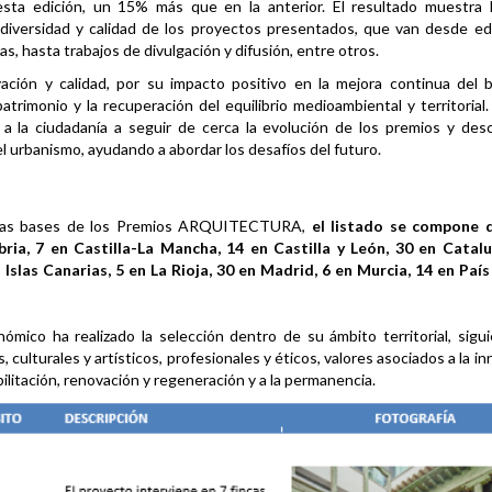
 esta edición, un 15% más que en la anterior. El resultado muestra 
a diversidad y calidad de los proyectos presentados, que van desde edi
as, hasta trabajos de divulgación y difusión, entre otros.
ción y calidad, por su impacto positivo en la mejora continua del b
patrimonio y la recuperación del equilibrio medioambiental y territorial. 
 ciudadanía a seguir de cerca la evolución de los premios y descu
l urbanismo, ayudando a abordar los desafíos del futuro.
en las bases de los Premios ARQUITECTURA,
el listado se compone 
ria, 7 en Castilla-La Mancha, 14 en Castilla y León, 30 en Catalu
 Islas Canarias, 5 en La Rioja, 30 en Madrid, 6 en Murcia, 14 en Paí
mico ha realizado la selección dentro de su ámbito territorial, sigu
, culturales y artísticos, profesionales y éticos, valores asociados a la i
abilitación, renovación y regeneración y a la permanencia.