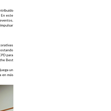
ntribuido
. En este
 eventos.
 impulsar
corativas
apostando
 EPD para
 the Best
 juega un
da en más