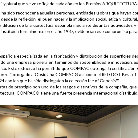
il y plural que se ve reflejado cada año en los Premios ARQUITECTURA.
 ha sido reconocer a aquellas personas, entidades u obras que hayan co
desde la reflexión, el buen hacer y la implicación social, ética y cultural
difusión de la arquitectura española mediante distintas actividades y
, instituida formalmente en el año 1987, evidencian ese compromiso para
ola especializada en la fabricación y distribución de superficies de
a sido una empresa pionera en términos de sostenibilidad e innovación, 
 único. Este esfuerzo ha permitido que COMPAC obtenga la certificación
le Bronze™ otorgado a Obsidiana COMPAC® así como el RED DOT Best of
 con los que ha sido distinguido la colección Ice of Genesis™.
stas de prestigio son uno de los rasgos distintivos de la compañía, que
quitectura. COMPAC® tiene una fuerte presencia internacional distribui