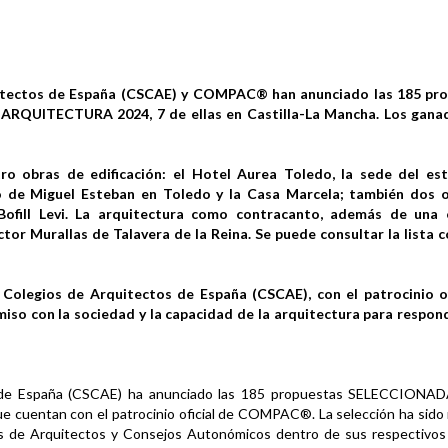
uitectos de España (CSCAE) y COMPAC® han anunciado las 185 pr
s ARQUITECTURA 2024, 7 de ellas en Castilla-La Mancha. Los gana
tro obras de edificación: el Hotel Aurea Toledo, la sede del es
o de Miguel Esteban en Toledo y la Casa Marcela; también dos 
Bofill Levi. La arquitectura como contracanto, además de una
rector Murallas de Talavera de la Reina. Se puede consultar la lista
Colegios de Arquitectos de España (CSCAE), con el patrocinio of
o con la sociedad y la capacidad de la arquitectura para respond
os de España (CSCAE) ha anunciado las 185 propuestas SELECCIONAD
cuentan con el patrocinio oficial de COMPAC®. La selección ha sido 
es de Arquitectos y Consejos Autonómicos dentro de sus respectivos