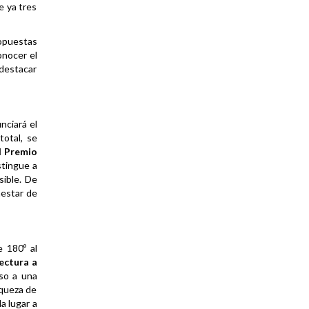
e ya tres
ropuestas
onocer el
 destacar
unciará el
otal, se
l Premio
stingue a
sible. De
nestar de
 180º al
ectura a
eso a una
iqueza de
a lugar a