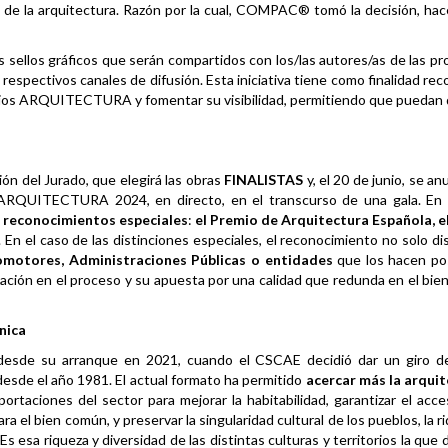
so de la arquitectura. Razón por la cual, COMPAC® tomó la decisión, hac
 sellos gráficos que serán compartidos con los/las autores/as de las p
spectivos canales de difusión. Esta iniciativa tiene como finalidad rec
remios ARQUITECTURA y fomentar su visibilidad, permitiendo que puedan
ión del Jurado, que elegirá las obras
FINALISTAS
y, el 20 de junio, se an
ARQUITECTURA 2024, en directo, en el transcurso de una gala. En t
es reconocimientos especiales
:
el Premio de Arquitectura Española, e
. En el caso de las distinciones especiales, el reconocimiento no solo di
omotores, Administraciones Públicas o entidades
que los hacen po
cación en el proceso y su apuesta por una calidad que redunda en el bie
nica
desde su arranque en 2021, cuando el CSCAE decidió dar un giro de
esde el año 1981. El actual formato ha permitido
acercar más la arquit
portaciones del sector para mejorar la habitabilidad, garantizar el acc
a el bien común, y preservar la singularidad cultural de los pueblos, la r
Es esa riqueza y diversidad de las distintas culturas y territorios la que d