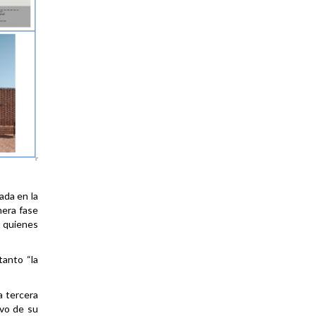
ada en la
mera fase
n quienes
tanto “la
a tercera
vo de su