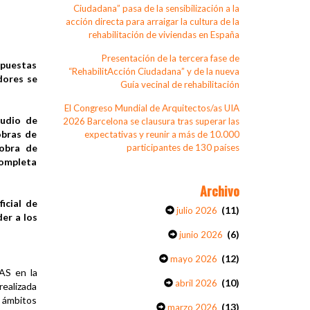
Ciudadana” pasa de la sensibilización a la
acción directa para arraigar la cultura de la
rehabilitación de viviendas en España
Presentación de la tercera fase de
opuestas
“RehabilitAcción Ciudadana” y de la nueva
dores se
Guía vecinal de rehabilitación
El Congreso Mundial de Arquitectos/as UIA
tudio de
2026 Barcelona se clausura tras superar las
obras de
expectativas y reunir a más de 10.000
 obra de
participantes de 130 países
 completa
Archivo
icial de
(11)
julio 2026
er a los
(6)
junio 2026
(12)
mayo 2026
AS en la
(10)
abril 2026
realizada
 ámbitos
(13)
marzo 2026