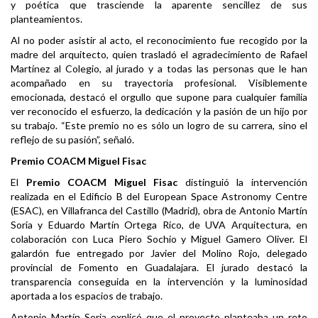
y poética que trasciende la aparente sencillez de sus
planteamientos.
Al no poder asistir al acto, el reconocimiento fue recogido por la
madre del arquitecto, quien trasladó el agradecimiento de Rafael
Martínez al Colegio, al jurado y a todas las personas que le han
acompañado en su trayectoria profesional. Visiblemente
emocionada, destacó el orgullo que supone para cualquier familia
ver reconocido el esfuerzo, la dedicación y la pasión de un hijo por
su trabajo. “Este premio no es sólo un logro de su carrera, sino el
reflejo de su pasión”, señaló.
Premio COACM Miguel Fisac
El
Premio COACM Miguel Fisac
distinguió la intervención
realizada en el Edificio B del European Space Astronomy Centre
(ESAC), en Villafranca del Castillo (Madrid), obra de Antonio Martín
Soria y Eduardo Martín Ortega Rico, de UVA Arquitectura, en
colaboración con Luca Piero Sochio y Miguel Gamero Oliver. El
galardón fue entregado por Javier del Molino Rojo, delegado
provincial de Fomento en Guadalajara. El jurado destacó la
transparencia conseguida en la intervención y la luminosidad
aportada a los espacios de trabajo.
Antonio Martín Soria explicó que el proyecto planteaba un reto