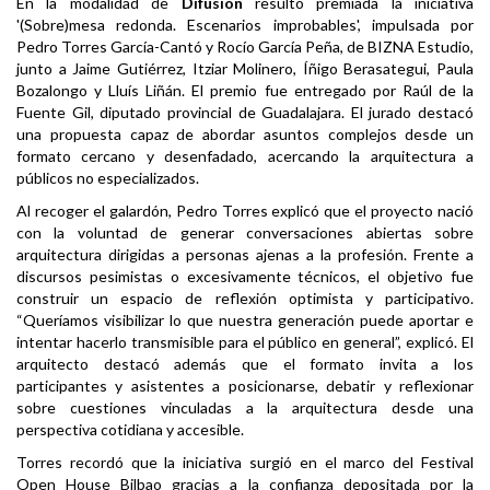
En la modalidad de
Difusión
resultó premiada la iniciativa
'(Sobre)mesa redonda. Escenarios improbables', impulsada por
Pedro Torres García-Cantó y Rocío García Peña, de BIZNA Estudio,
junto a Jaime Gutiérrez, Itziar Molinero, Íñigo Berasategui, Paula
Bozalongo y Lluís Liñán. El premio fue entregado por Raúl de la
Fuente Gil, diputado provincial de Guadalajara. El jurado destacó
una propuesta capaz de abordar asuntos complejos desde un
formato cercano y desenfadado, acercando la arquitectura a
públicos no especializados.
Al recoger el galardón, Pedro Torres explicó que el proyecto nació
con la voluntad de generar conversaciones abiertas sobre
arquitectura dirigidas a personas ajenas a la profesión. Frente a
discursos pesimistas o excesivamente técnicos, el objetivo fue
construir un espacio de reflexión optimista y participativo.
“Queríamos visibilizar lo que nuestra generación puede aportar e
intentar hacerlo transmisible para el público en general”, explicó. El
arquitecto destacó además que el formato invita a los
participantes y asistentes a posicionarse, debatir y reflexionar
sobre cuestiones vinculadas a la arquitectura desde una
perspectiva cotidiana y accesible.
Torres recordó que la iniciativa surgió en el marco del Festival
Open House Bilbao gracias a la confianza depositada por la