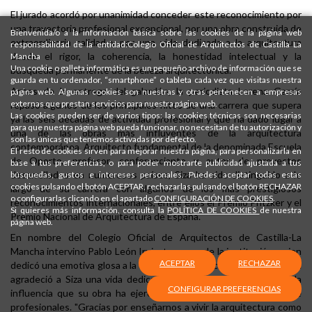
El jurado acordó por unanimidad conceder este reconocimiento por
una trayectoria profesional excepcional, por una obra construida de
Bienvenida/o a la información básica sobre las cookies de la página web
extraordinaria calidad y por una vida dedicada a la arquitectura
responsabilidad de la entidad:Colegio Oficial de Arquitectos de Castilla La
desde el rigor, la coherencia, la honestidad intelectual y la
Mancha
Una cookie o galleta informática es un pequeño archivo de información que se
búsqueda permanente de la belleza arquitectónica.
guarda en tu ordenador, “smartphone” o tableta cada vez que visitas nuestra
Antes de la entrega del galardón, la periodista Lorena García
página web. Algunas cookies son nuestras y otras pertenecen a empresas
externas que prestan servicios para nuestra página web.
repasó algunos de los principales hitos de una carrera que supera
Las cookies pueden ser de varios tipos: las cookies técnicas son necesarias
ya las seis décadas de actividad profesional y que ha dado lugar a
para que nuestra página web pueda funcionar, no necesitan de tu autorización y
una de las obras más influyentes de la arquitectura
son las únicas que tenemos activadas por defecto.
contemporánea. Arquitecto fundamental de la denominada Escuela
El resto de cookies sirven para mejorar nuestra página, para personalizarla en
de Oporto, profesor, conferenciante y autor de proyectos
base a tus preferencias, o para poder mostrarte publicidad ajustada a tus
desarrollados en numerosos países, Siza ha sido distinguido a lo
búsquedas, gustos e intereses personales. Puedes aceptar todas estas
cookies pulsando el botón ACEPTAR, rechazarlas pulsando el botón RECHAZAR
largo de su carrera con algunos de los más prestigiosos
o configurarlas clicando en el apartado
CONFIGURACIÓN DE COOKIES
.
reconocimientos internacionales, entre ellos el Premio Pritzker y el
Si quieres más información, consulta la
POLÍTICA DE COOKIES
de nuestra
Premio Nacional de Arquitectura de España.
página web.
En nombre del Colegio Oficial de Arquitectos de Castilla-La
Mancha intervino Pablo León Irujo, tesorero de la institución, quien
ACEPTAR
RECHAZAR
dedicó una emotiva glosa a la figura del arquitecto portugués. León
agradeció a Siza una vida dedicada a la arquitectura y destacó la
CONFIGURAR PREFERENCIAS
influencia que su obra ha ejercido sobre varias generaciones de
profesionales. "Gracias por enseñarnos a vivir la arquitectura como