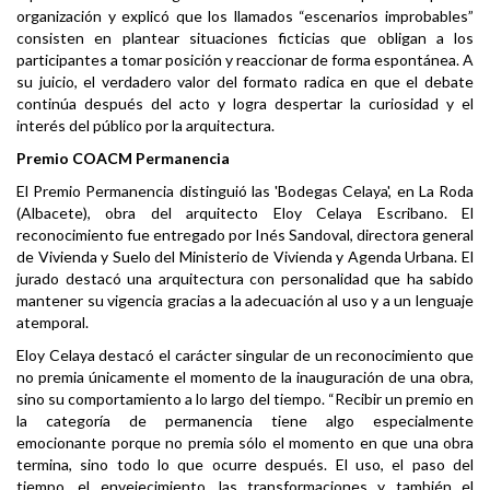
organización y explicó que los llamados “escenarios improbables”
consisten en plantear situaciones ficticias que obligan a los
participantes a tomar posición y reaccionar de forma espontánea. A
su juicio, el verdadero valor del formato radica en que el debate
continúa después del acto y logra despertar la curiosidad y el
interés del público por la arquitectura.
Premio COACM Permanencia
El Premio Permanencia distinguió las 'Bodegas Celaya', en La Roda
(Albacete), obra del arquitecto Eloy Celaya Escribano. El
reconocimiento fue entregado por Inés Sandoval, directora general
de Vivienda y Suelo del Ministerio de Vivienda y Agenda Urbana. El
jurado destacó una arquitectura con personalidad que ha sabido
mantener su vigencia gracias a la adecuación al uso y a un lenguaje
atemporal.
Eloy Celaya destacó el carácter singular de un reconocimiento que
no premia únicamente el momento de la inauguración de una obra,
sino su comportamiento a lo largo del tiempo. “Recibir un premio en
la categoría de permanencia tiene algo especialmente
emocionante porque no premia sólo el momento en que una obra
termina, sino todo lo que ocurre después. El uso, el paso del
tiempo, el envejecimiento, las transformaciones y también el