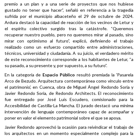
premio a un plan y a una serie de proyectos que nos hubiese
gustado no tener que hacer”, señaló en referencia a la tragedia
sufrida por el municipio albaceteño el 29 de octubre de 2024.
Ardura destacó la capacidad de reacción de los vecinos de Letur y
el espíritu colectivo surgido tras la catástrofe. “Queremos
recuperar nuestro pueblo, pero no queremos mirar al pasado, sino
mirar con optimismo al futuro”, explicó, definiendo el trabajo
realizado como un esfuerzo compartido entre administraciones,
técnicos, universidad y ciudadanía. A su juicio, el verdadero mérito
de este reconocimiento corresponde a los habitantes de Letur, “a
su pasado, a su presente y, por supuesto, a su futuro”.
En la categoría de
Espacio Público
resultó premiada la 'Pasarela
Arco de Bezudo. Arquitectura contemporánea como vínculo entre
el patrimonio', en Cuenca, obra de Miguel Ángel Redondo Soria y
Javier Redondo Soria, de Redondo Architects. El reconocimiento
fue entregado por José Luis Escudero, comisionado para la
Accesibilidad de Castilla-La Mancha. El jurado destacó una mínima
intervención de lenguaje contemporáneo capaz de acompañar y
poner en valor el elemento patrimonial sobre el que se apoya.
Javier Redondo aprovechó la ocasión para reivindicar el trabajo de
los arquitectos en un momento especialmente complejo para la