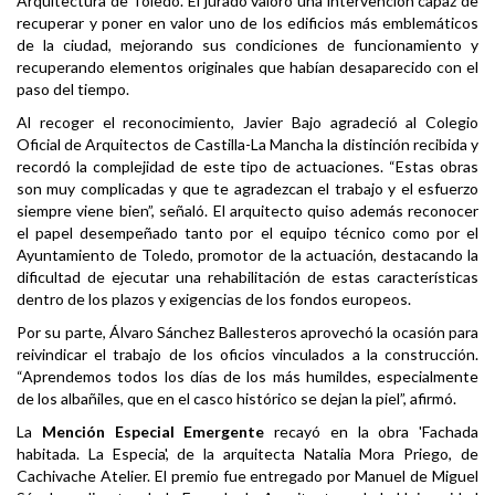
Arquitectura de Toledo. El jurado valoró una intervención capaz de
recuperar y poner en valor uno de los edificios más emblemáticos
de la ciudad, mejorando sus condiciones de funcionamiento y
recuperando elementos originales que habían desaparecido con el
paso del tiempo.
Al recoger el reconocimiento, Javier Bajo agradeció al Colegio
Oficial de Arquitectos de Castilla-La Mancha la distinción recibida y
recordó la complejidad de este tipo de actuaciones. “Estas obras
son muy complicadas y que te agradezcan el trabajo y el esfuerzo
siempre viene bien”, señaló. El arquitecto quiso además reconocer
el papel desempeñado tanto por el equipo técnico como por el
Ayuntamiento de Toledo, promotor de la actuación, destacando la
dificultad de ejecutar una rehabilitación de estas características
dentro de los plazos y exigencias de los fondos europeos.
Por su parte, Álvaro Sánchez Ballesteros aprovechó la ocasión para
reivindicar el trabajo de los oficios vinculados a la construcción.
“Aprendemos todos los días de los más humildes, especialmente
de los albañiles, que en el casco histórico se dejan la piel”, afirmó.
La
Mención Especial Emergente
recayó en la obra 'Fachada
habitada. La Especia', de la arquitecta Natalia Mora Priego, de
Cachivache Atelier. El premio fue entregado por Manuel de Miguel