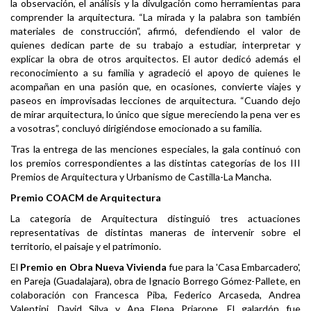
la observación, el análisis y la divulgación como herramientas para
comprender la arquitectura. “La mirada y la palabra son también
materiales de construcción”, afirmó, defendiendo el valor de
quienes dedican parte de su trabajo a estudiar, interpretar y
explicar la obra de otros arquitectos. El autor dedicó además el
reconocimiento a su familia y agradeció el apoyo de quienes le
acompañan en una pasión que, en ocasiones, convierte viajes y
paseos en improvisadas lecciones de arquitectura. “Cuando dejo
de mirar arquitectura, lo único que sigue mereciendo la pena ver es
a vosotras”, concluyó dirigiéndose emocionado a su familia.
Tras la entrega de las menciones especiales, la gala continuó con
los premios correspondientes a las distintas categorías de los III
Premios de Arquitectura y Urbanismo de Castilla-La Mancha.
Premio COACM de Arquitectura
La categoría de Arquitectura distinguió tres actuaciones
representativas de distintas maneras de intervenir sobre el
territorio, el paisaje y el patrimonio.
El
Premio en Obra Nueva Vivienda
fue para la 'Casa Embarcadero',
en Pareja (Guadalajara), obra de Ignacio Borrego Gómez-Pallete, en
colaboración con Francesca Piba, Federico Arcaseda, Andrea
Valentini, David Silva y Ana Elena Priarone. El galardón fue