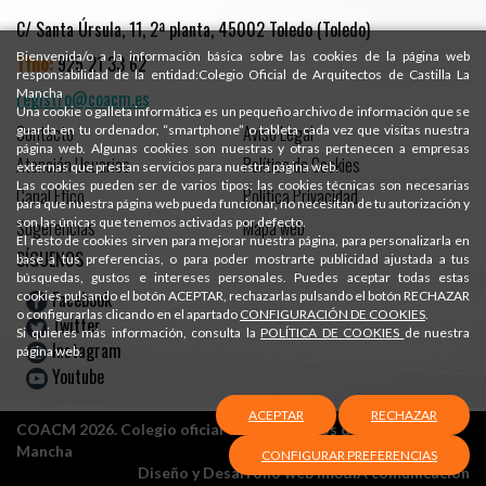
C/ Santa Úrsula, 11, 2ª planta, 45002 Toledo (Toledo)
Bienvenida/o a la información básica sobre las cookies de la página web
Tfno:
925 21 33 62
responsabilidad de la entidad:Colegio Oficial de Arquitectos de Castilla La
Mancha
registro@coacm.es
Una cookie o galleta informática es un pequeño archivo de información que se
Contacto
Aviso Legal
guarda en tu ordenador, “smartphone” o tableta cada vez que visitas nuestra
página web. Algunas cookies son nuestras y otras pertenecen a empresas
Atención Usuarios
Política de Cookies
externas que prestan servicios para nuestra página web.
Las cookies pueden ser de varios tipos: las cookies técnicas son necesarias
Canal Ético
Política Privacidad
para que nuestra página web pueda funcionar, no necesitan de tu autorización y
son las únicas que tenemos activadas por defecto.
Sugerencias
Mapa web
El resto de cookies sirven para mejorar nuestra página, para personalizarla en
SÍGUENOS
base a tus preferencias, o para poder mostrarte publicidad ajustada a tus
búsquedas, gustos e intereses personales. Puedes aceptar todas estas
Facebook
cookies pulsando el botón ACEPTAR, rechazarlas pulsando el botón RECHAZAR
o configurarlas clicando en el apartado
CONFIGURACIÓN DE COOKIES
.
Twitter
Si quieres más información, consulta la
POLÍTICA DE COOKIES
de nuestra
Instagram
página web.
Youtube
ACEPTAR
RECHAZAR
COACM 2026. Colegio oficial de Arquitectos de Castilla-La
Mancha
CONFIGURAR PREFERENCIAS
Diseño y Desarrollo web Im3diA comunicación