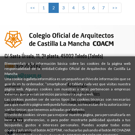
<<
1
2
3
4
5
6
7
>>
C/ Santa Úrsula, 11, 2ª planta, 45002 Toledo (Toledo)
Bienvenida/o a la información básica sobre las cookies de la página web
Tfno:
925 21 33 62
responsabilidad de la entidad:Colegio Oficial de Arquitectos de Castilla La
Mancha
registro@coacm.es
Una cookie o galleta informática es un pequeño archivo de información que se
Contacto
Aviso Legal
guarda en tu ordenador, “smartphone” o tableta cada vez que visitas nuestra
página web. Algunas cookies son nuestras y otras pertenecen a empresas
Atención Usuarios
Política de Cookies
externas que prestan servicios para nuestra página web.
Las cookies pueden ser de varios tipos: las cookies técnicas son necesarias
Canal Ético
Política Privacidad
para que nuestra página web pueda funcionar, no necesitan de tu autorización y
son las únicas que tenemos activadas por defecto.
Sugerencias
Mapa web
El resto de cookies sirven para mejorar nuestra página, para personalizarla en
SÍGUENOS
base a tus preferencias, o para poder mostrarte publicidad ajustada a tus
búsquedas, gustos e intereses personales. Puedes aceptar todas estas
Facebook
cookies pulsando el botón ACEPTAR, rechazarlas pulsando el botón RECHAZAR