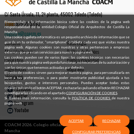
C/ Santa Úrsula, 11, 2ª planta, 45002 Toledo (Toledo)
Bienvenida/o a la información básica sobre las cookies de la página web
Tfno:
925 21 33 62
responsabilidad de la entidad:Colegio Oficial de Arquitectos de Castilla La
Mancha
registro@coacm.es
Una cookie o galleta informática es un pequeño archivo de información que se
Contacto
Aviso Legal
guarda en tu ordenador, “smartphone” o tableta cada vez que visitas nuestra
página web. Algunas cookies son nuestras y otras pertenecen a empresas
Atención Usuarios
Política de Cookies
externas que prestan servicios para nuestra página web.
Las cookies pueden ser de varios tipos: las cookies técnicas son necesarias
Canal Ético
Política Privacidad
para que nuestra página web pueda funcionar, no necesitan de tu autorización y
son las únicas que tenemos activadas por defecto.
Sugerencias
Mapa web
El resto de cookies sirven para mejorar nuestra página, para personalizarla en
SÍGUENOS
base a tus preferencias, o para poder mostrarte publicidad ajustada a tus
búsquedas, gustos e intereses personales. Puedes aceptar todas estas
Facebook
cookies pulsando el botón ACEPTAR, rechazarlas pulsando el botón RECHAZAR
o configurarlas clicando en el apartado
CONFIGURACIÓN DE COOKIES
.
Twitter
Si quieres más información, consulta la
POLÍTICA DE COOKIES
de nuestra
Instagram
página web.
Youtube
ACEPTAR
RECHAZAR
COACM 2026. Colegio oficial de Arquitectos de Castilla-La
Mancha
CONFIGURAR PREFERENCIAS