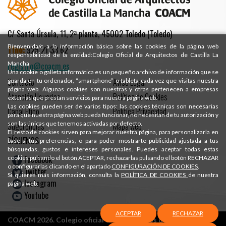
C/ Santa Úrsula, 11, 2ª planta, 45002 Toledo (Toledo)
Bienvenida/o a la información básica sobre las cookies de la página web
Tfno:
925 21 33 62
responsabilidad de la entidad:Colegio Oficial de Arquitectos de Castilla La
Mancha
registro@coacm.es
Una cookie o galleta informática es un pequeño archivo de información que se
Contacto
Aviso Legal
guarda en tu ordenador, “smartphone” o tableta cada vez que visitas nuestra
página web. Algunas cookies son nuestras y otras pertenecen a empresas
Atención Usuarios
Política de Cookies
externas que prestan servicios para nuestra página web.
Las cookies pueden ser de varios tipos: las cookies técnicas son necesarias
Canal Ético
Política Privacidad
para que nuestra página web pueda funcionar, no necesitan de tu autorización y
son las únicas que tenemos activadas por defecto.
Sugerencias
Mapa web
El resto de cookies sirven para mejorar nuestra página, para personalizarla en
SÍGUENOS
base a tus preferencias, o para poder mostrarte publicidad ajustada a tus
búsquedas, gustos e intereses personales. Puedes aceptar todas estas
Facebook
cookies pulsando el botón ACEPTAR, rechazarlas pulsando el botón RECHAZAR
o configurarlas clicando en el apartado
CONFIGURACIÓN DE COOKIES
.
Twitter
Si quieres más información, consulta la
POLÍTICA DE COOKIES
de nuestra
Instagram
página web.
Youtube
ACEPTAR
RECHAZAR
COACM 2026. Colegio oficial de Arquitectos de Castilla-La