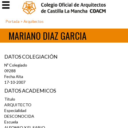
Portada
>
Arquitectos
MARIANO DIAZ GARCIA
DATOS COLEGIACIÓN
Nº Colegiado
09288
Fecha Alta
17-10-2007
DATOS ACADEMICOS
Título
ARQUITECTO
Especialidad
DESCONOCIDA
Escuela
ALFONSO X EL SABIO