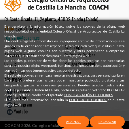
C/ Santa Úrsula, 11, 2ª planta, 45002 Toledo (Toledo)
Bienvenida/o a la información básica sobre las cookies de la página web
Tfno:
925 21 33 62
responsabilidad de la entidad:Colegio Oficial de Arquitectos de Castilla La
Mancha
registro@coacm.es
Una cookie o galleta informática es un pequeño archivo de información que se
Contacto
Aviso Legal
guarda en tu ordenador, “smartphone” o tableta cada vez que visitas nuestra
página web. Algunas cookies son nuestras y otras pertenecen a empresas
Atención Usuarios
Política de Cookies
externas que prestan servicios para nuestra página web.
Las cookies pueden ser de varios tipos: las cookies técnicas son necesarias
Canal Ético
Política Privacidad
para que nuestra página web pueda funcionar, no necesitan de tu autorización y
son las únicas que tenemos activadas por defecto.
Sugerencias
Mapa web
El resto de cookies sirven para mejorar nuestra página, para personalizarla en
SÍGUENOS
base a tus preferencias, o para poder mostrarte publicidad ajustada a tus
búsquedas, gustos e intereses personales. Puedes aceptar todas estas
Facebook
cookies pulsando el botón ACEPTAR, rechazarlas pulsando el botón RECHAZAR
o configurarlas clicando en el apartado
CONFIGURACIÓN DE COOKIES
.
Twitter
Si quieres más información, consulta la
POLÍTICA DE COOKIES
de nuestra
Instagram
página web.
Youtube
ACEPTAR
RECHAZAR
COACM 2026. Colegio oficial de Arquitectos de Castilla-La