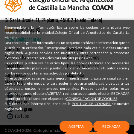
C/ Santa Úrsula, 11, 2ª planta, 45002 Toledo (Toledo)
Bienvenida/o a la información básica sobre las cookies de la página web
Tfno:
925 21 33 62
responsabilidad de la entidad:Colegio Oficial de Arquitectos de Castilla La
Mancha
registro@coacm.es
Una cookie o galleta informática es un pequeño archivo de información que se
Contacto
Aviso Legal
guarda en tu ordenador, “smartphone” o tableta cada vez que visitas nuestra
página web. Algunas cookies son nuestras y otras pertenecen a empresas
Atención Usuarios
Política de Cookies
externas que prestan servicios para nuestra página web.
Las cookies pueden ser de varios tipos: las cookies técnicas son necesarias
Canal Ético
Política Privacidad
para que nuestra página web pueda funcionar, no necesitan de tu autorización y
son las únicas que tenemos activadas por defecto.
Sugerencias
Mapa web
El resto de cookies sirven para mejorar nuestra página, para personalizarla en
SÍGUENOS
base a tus preferencias, o para poder mostrarte publicidad ajustada a tus
búsquedas, gustos e intereses personales. Puedes aceptar todas estas
Facebook
cookies pulsando el botón ACEPTAR, rechazarlas pulsando el botón RECHAZAR
o configurarlas clicando en el apartado
CONFIGURACIÓN DE COOKIES
.
Twitter
Si quieres más información, consulta la
POLÍTICA DE COOKIES
de nuestra
Instagram
página web.
Youtube
ACEPTAR
RECHAZAR
COACM 2026. Colegio oficial de Arquitectos de Castilla-La