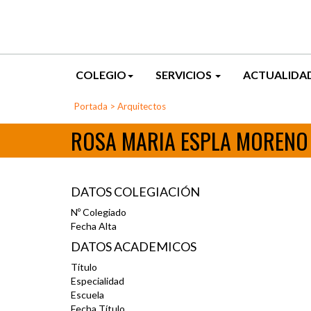
COLEGIO
SERVICIOS
ACTUALIDA
Portada
>
Arquitectos
ROSA MARIA ESPLA MORENO
DATOS COLEGIACIÓN
Nº Colegiado
Fecha Alta
DATOS ACADEMICOS
Título
Especialidad
Escuela
Fecha Título