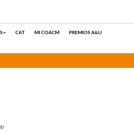
S
CAT
MI COACM
PREMIOS A&U
ID