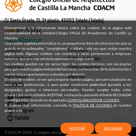
C/ Santa Úrsula, 11, 2ª planta, 45002 Toledo (Toledo)
Bienvenida/o a la información básica sobre las cookies de la página web
Tfno:
925 21 33 62
responsabilidad de la entidad:Colegio Oficial de Arquitectos de Castilla La
Mancha
registro@coacm.es
Una cookie o galleta informática es un pequeño archivo de información que se
Contacto
Aviso Legal
guarda en tu ordenador, “smartphone” o tableta cada vez que visitas nuestra
página web. Algunas cookies son nuestras y otras pertenecen a empresas
Atención Usuarios
Política de Cookies
externas que prestan servicios para nuestra página web.
Las cookies pueden ser de varios tipos: las cookies técnicas son necesarias
Canal Ético
Política Privacidad
para que nuestra página web pueda funcionar, no necesitan de tu autorización y
son las únicas que tenemos activadas por defecto.
Sugerencias
Mapa web
El resto de cookies sirven para mejorar nuestra página, para personalizarla en
SÍGUENOS
base a tus preferencias, o para poder mostrarte publicidad ajustada a tus
búsquedas, gustos e intereses personales. Puedes aceptar todas estas
Facebook
cookies pulsando el botón ACEPTAR, rechazarlas pulsando el botón RECHAZAR
o configurarlas clicando en el apartado
CONFIGURACIÓN DE COOKIES
.
Twitter
Si quieres más información, consulta la
POLÍTICA DE COOKIES
de nuestra
Instagram
página web.
Youtube
ACEPTAR
RECHAZAR
COACM 2026. Colegio oficial de Arquitectos de Castilla-La