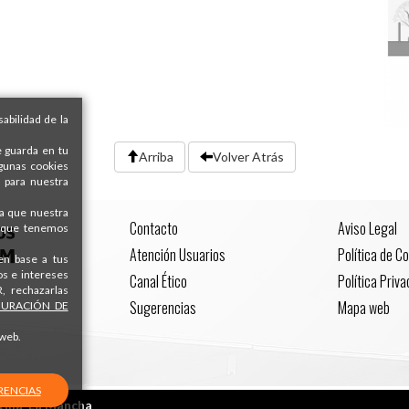
abilidad de la
e guarda en tu
Arriba
Volver Atrás
lgunas cookies
 para nuestra
ra que nuestra
Contacto
Aviso Legal
s que tenemos
Atención Usuarios
Política de C
 en base a tus
os e intereses
Canal Ético
Política Priv
, rechazarlas
Sugerencias
Mapa web
GURACIÓN DE
 web.
RENCIAS
tilla-La Mancha