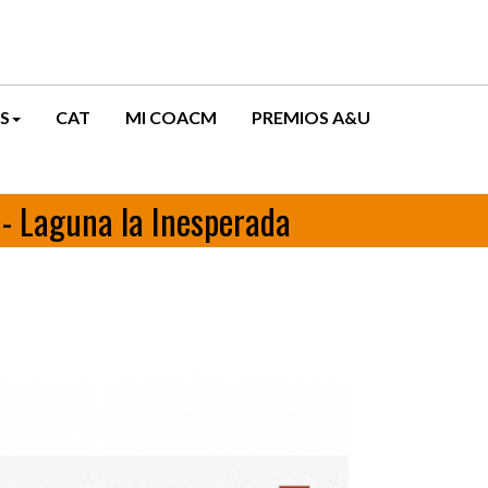
S
CAT
MI COACM
PREMIOS A&U
 - Laguna la Inesperada