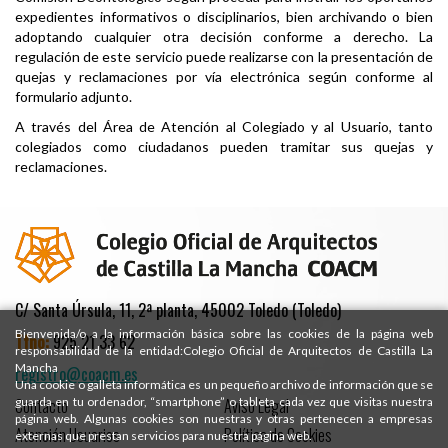
expedientes informativos o disciplinarios, bien archivando o bien
adoptando cualquier otra decisión conforme a derecho. La
regulación de este servicio puede realizarse con la presentación de
quejas y reclamaciones por vía electrónica según conforme al
formulario adjunto.
A través del Área de Atención al Colegiado y al Usuario, tanto
colegiados como ciudadanos pueden tramitar sus quejas y
reclamaciones.
C/ Santa Úrsula, 11, 2ª planta, 45002 Toledo (Toledo)
Bienvenida/o a la información básica sobre las cookies de la página web
Tfno:
925 21 33 62
responsabilidad de la entidad:Colegio Oficial de Arquitectos de Castilla La
Mancha
registro@coacm.es
Una cookie o galleta informática es un pequeño archivo de información que se
Contacto
Aviso Legal
guarda en tu ordenador, “smartphone” o tableta cada vez que visitas nuestra
página web. Algunas cookies son nuestras y otras pertenecen a empresas
Atención Usuarios
Política de Cookies
externas que prestan servicios para nuestra página web.