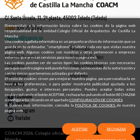
C/ Santa Úrsula, 11, 2ª planta, 45002 Toledo (Toledo)
Bienvenida/o a la información básica sobre las cookies de la página web
Tfno:
925 21 33 62
responsabilidad de la entidad:Colegio Oficial de Arquitectos de Castilla La
Mancha
registro@coacm.es
Una cookie o galleta informática es un pequeño archivo de información que se
Contacto
Aviso Legal
guarda en tu ordenador, “smartphone” o tableta cada vez que visitas nuestra
página web. Algunas cookies son nuestras y otras pertenecen a empresas
Atención Usuarios
Política de Cookies
externas que prestan servicios para nuestra página web.
Las cookies pueden ser de varios tipos: las cookies técnicas son necesarias
Canal Ético
Política Privacidad
para que nuestra página web pueda funcionar, no necesitan de tu autorización y
son las únicas que tenemos activadas por defecto.
Sugerencias
Mapa web
El resto de cookies sirven para mejorar nuestra página, para personalizarla en
SÍGUENOS
base a tus preferencias, o para poder mostrarte publicidad ajustada a tus
búsquedas, gustos e intereses personales. Puedes aceptar todas estas
Facebook
cookies pulsando el botón ACEPTAR, rechazarlas pulsando el botón RECHAZAR
o configurarlas clicando en el apartado
CONFIGURACIÓN DE COOKIES
.
Twitter
Si quieres más información, consulta la
POLÍTICA DE COOKIES
de nuestra
Instagram
página web.
Youtube
ACEPTAR
RECHAZAR
COACM 2026. Colegio oficial de Arquitectos de Castilla-La
Mancha