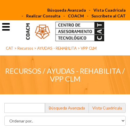
Búsqueda Avanzada
Vista Cuadricula
Realizar Consulta
COACM
Suscríbete al CAT
CAT
>
Recursos
>
AYUDAS - REHABILITA
>
VPP CLM
RECURSOS / AYUDAS - REHABILITA /
VPP CLM
Búsqueda Avanzada
Vista Cuadricula