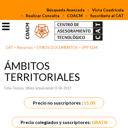
Búsqueda Avanzada
Vista Cuadricula
Realizar Consulta
COACM
Suscríbete al CAT
CAT
>
Recursos
>
OTROS DOCUMENTOS
>
VPP CLM
ÁMBITOS
TERRITORIALES
Ficha Técnica, Última actualización 13-06-2022
Precio no suscriptores :
15,00
Precio colegiados y suscriptores:
GRATIS