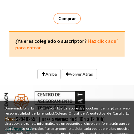
Comprar
¿Ya eres colegiado o suscriptor?
Haz click aquí
para entrar
Arriba
Volver Atrás
Bienvenida/o a la información básica sobre las cookies de la página web
responsabilidad de la entidad:Colegio Oficial de Arquitectos de Castilla La
Tfno:
629482558 (Lunes a viernes de 9:30h a 12:00h)
Mancha
Una cookie o galleta informática es un pequeño archivo de información que se
cat@coacm.es
guarda en tu ordenador, “smartphone” o tableta cada vez que visitas nuestra
página web. Algunas cookies son nuestras y otras pertenecen a empresas