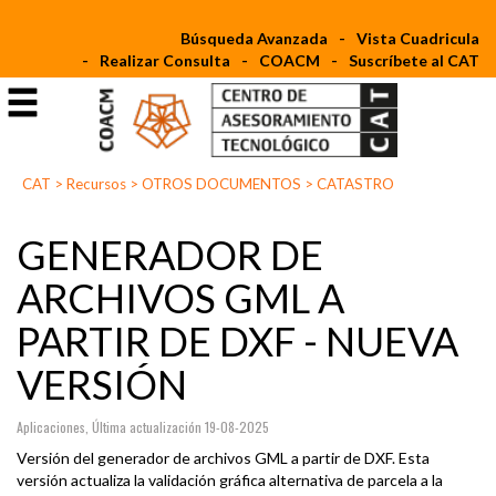
Búsqueda Avanzada
Vista Cuadricula
Realizar Consulta
COACM
Suscríbete al CAT
CAT
>
Recursos
>
OTROS DOCUMENTOS
>
CATASTRO
GENERADOR DE
ARCHIVOS GML A
PARTIR DE DXF - NUEVA
VERSIÓN
Aplicaciones, Última actualización 19-08-2025
Versión del generador de archivos GML a partir de DXF. Esta
versión actualiza la validación gráfica alternativa de parcela a la