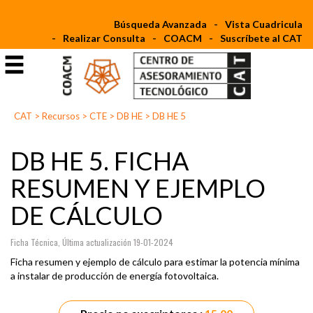
Búsqueda Avanzada
Vista Cuadricula
Realizar Consulta
COACM
Suscríbete al CAT
CAT
>
Recursos
>
CTE
>
DB HE
>
DB HE 5
DB HE 5. FICHA
RESUMEN Y EJEMPLO
DE CÁLCULO
Ficha Técnica, Última actualización 19-01-2024
Ficha resumen y ejemplo de cálculo para estimar la potencia mínima
a instalar de producción de energía fotovoltaica.