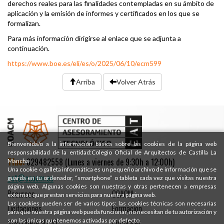
derechos reales para las finalidades contempladas en su ámbito de
aplicación y la emisión de informes y certificados en los que se
formalizan.
Para más información dirigirse al enlace que se adjunta a
continuación.
https://www.boe.es/eli/es/o/2025/06/10/ecm599
Arriba
Volver Atrás
Bienvenida/o a la información básica sobre las cookies de la página web
responsabilidad de la entidad:Colegio Oficial de Arquitectos de Castilla La
Tfno:
629482558 (Lunes a viernes de 9:30h a 12:00h)
Mancha
Una cookie o galleta informática es un pequeño archivo de información que se
cat@coacm.es
guarda en tu ordenador, “smartphone” o tableta cada vez que visitas nuestra
página web. Algunas cookies son nuestras y otras pertenecen a empresas
Recursos
COACM
externas que prestan servicios para nuestra página web.
Las cookies pueden ser de varios tipos: las cookies técnicas son necesarias
Licitaciones
Formación
para que nuestra página web pueda funcionar, no necesitan de tu autorización y
son las únicas que tenemos activadas por defecto.
Suscríbete al CAT
Circulares